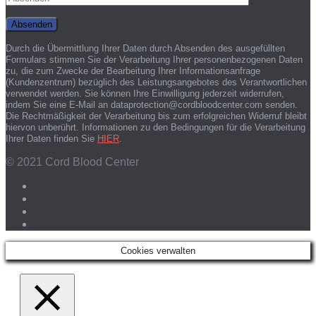
Durch die Übermittlung Ihrer Daten durch Absenden des ausgefüllten
Formulars stimmen Sie der Verarbeitung Ihrer personenbezogenen Daten
zu, die zum Zwecke der Bearbeitung Ihrer Informationsanfrage
(Kundenzentrum) bezüglich des Leistungsangebotes des Verantwortlichen
verwendet werden. Sie können Ihre Einwilligung jederzeit widerrufen,
indem Sie eine E-Mail an dataprotection@cordbloodcenter.com senden.
Die Rechtmäßigkeit der Verarbeitung bis zum erfolgreichen Widerruf bleibt
hiervon unberührt. Informationen zu den Bedingungen für die Verarbeitung
Ihrer Daten finden Sie
HIER
.
© 2021 Cord Blood Center
Cookies verwalten