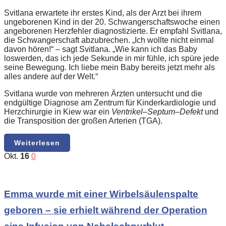
Svitlana erwartete ihr erstes Kind, als der Arzt bei ihrem
ungeborenen Kind in der 20. Schwangerschaftswoche einen
angeborenen Herzfehler diagnostizierte. Er empfahl Svitlana,
die Schwangerschaft abzubrechen. „Ich wollte nicht einmal
davon hören!“ – sagt Svitlana. „Wie kann ich das Baby
loswerden, das ich jede Sekunde in mir fühle, ich spüre jede
seine Bewegung. Ich liebe mein Baby bereits jetzt mehr als
alles andere auf der Welt.“
Svitlana wurde von mehreren Ärzten untersucht und die
endgültige Diagnose am Zentrum für Kinderkardiologie und
Herzchirurgie in Kiew war ein
Ventrikel
–
Septum
–
Defekt
und
die Transposition der großen Arterien (TGA).
Weiterlesen
Okt.
16
0
Emma wurde mit einer Wirbelsäulenspalte
geboren – sie erhielt während der Operation