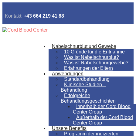
Kontakt:
+43 664 219 41 88
Nabelschnurblut und Gewebe
10 Gründe für die Entnahme
Was ist Nabelschnurblut?
Was ist Nabelschnurgewebe?
Erfahrungen der Eltern
Anwendungen
Standardbehandlung
Klinische Studien –
Behandlung
Erfolgreiche
Behandlungsgeschichten
Innerhalb der Cord Blood
Center Group
Außerhalb der Cord Blood
Center Group
Unsere Benefits
Programm der indizierten