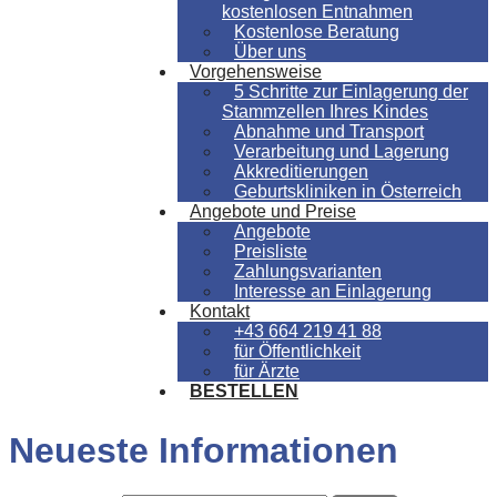
kostenlosen Entnahmen
Kostenlose Beratung
Über uns
Vorgehensweise
5 Schritte zur Einlagerung der
Stammzellen Ihres Kindes
Abnahme und Transport
Verarbeitung und Lagerung
Akkreditierungen
Geburtskliniken in Österreich
Angebote und Preise
Angebote
Preisliste
Zahlungsvarianten
Interesse an Einlagerung
Kontakt
+43 664 219 41 88
für Öffentlichkeit
für Ärzte
BESTELLEN
Neueste Informationen