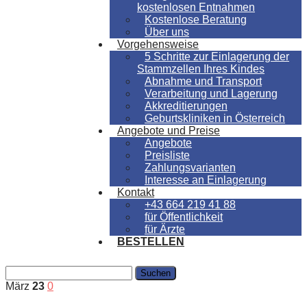
kostenlosen Entnahmen
Kostenlose Beratung
Über uns
Vorgehensweise
5 Schritte zur Einlagerung der
Stammzellen Ihres Kindes
Abnahme und Transport
Verarbeitung und Lagerung
Akkreditierungen
Geburtskliniken in Österreich
Angebote und Preise
Angebote
Preisliste
Zahlungsvarianten
Interesse an Einlagerung
Kontakt
+43 664 219 41 88
für Öffentlichkeit
für Ärzte
BESTELLEN
März
23
0