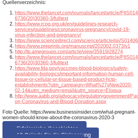
Quellenverzeichnis:
https://www.thelancet.com/journals/lancet/article/PIIS014
6736(20)30360-3/fulltext
https://www.rcog.org.uk/en/guidelines-research-
services/guidelines/coronavirus-pregnancy/covid-19-
virus-infection-and-pregnancy/
https://www.sciencedirect.com/science/article/pii/S01
https://www.preprints.org/manuscript/202002.0373/v1
http://tp.amegroups.com/article/view/35919/28274
https://www.thelancet.com/journals/lancet/article/PIIS014
6736(20)30360-3/fulltext
https://www.fda.gov/vaccines-blood-biologics/safety-
availability-biologics/important-information-human-cell-
tissue-or-cellular-or-tissue-based-product-hctp-
establishments?utm_campaign=What%27sNew2020-
02-14&utm_medium=email&utm_source=Eloqua
http://www.aabb.org/advocacy/regulatorygovernment/Pa
on-Coronavirus-and-Blood-Donation.aspx
Foto Quelle: https://www.businessinsider.com/what-pregnant-
women-should-know-about-the-coronavirus-2020-3
Erfolgreiche Geschichten
10 Gründe für die Einlagerung