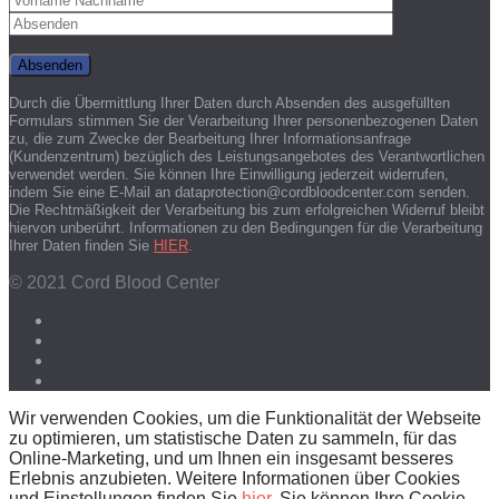
Durch die Übermittlung Ihrer Daten durch Absenden des ausgefüllten
Formulars stimmen Sie der Verarbeitung Ihrer personenbezogenen Daten
zu, die zum Zwecke der Bearbeitung Ihrer Informationsanfrage
(Kundenzentrum) bezüglich des Leistungsangebotes des Verantwortlichen
verwendet werden. Sie können Ihre Einwilligung jederzeit widerrufen,
indem Sie eine E-Mail an dataprotection@cordbloodcenter.com senden.
Die Rechtmäßigkeit der Verarbeitung bis zum erfolgreichen Widerruf bleibt
hiervon unberührt. Informationen zu den Bedingungen für die Verarbeitung
Ihrer Daten finden Sie
HIER
.
© 2021 Cord Blood Center
Wir verwenden Cookies, um die Funktionalität der Webseite
zu optimieren, um statistische Daten zu sammeln, für das
Online-Marketing, und um Ihnen ein insgesamt besseres
Erlebnis anzubieten. Weitere Informationen über Cookies
und Einstellungen finden Sie
hier
. Sie können Ihre Cookie-