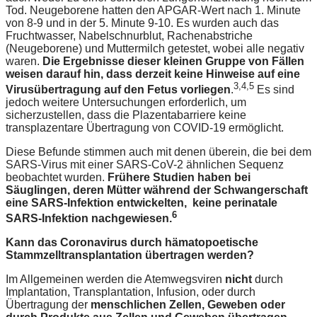
Tod. Neugeborene hatten den APGAR-Wert nach 1. Minute
von 8-9 und in der 5. Minute 9-10. Es wurden auch das
Fruchtwasser, Nabelschnurblut, Rachenabstriche
(Neugeborene) und Muttermilch getestet, wobei alle negativ
waren.
Die Ergebnisse dieser kleinen Gruppe von Fällen
weisen darauf hin, dass derzeit keine Hinweise auf eine
3,4,5
Virusübertragung auf den Fetus vorliegen
.
Es sind
jedoch weitere Untersuchungen erforderlich, um
sicherzustellen, dass die Plazentabarriere keine
transplazentare Übertragung von COVID-19 ermöglicht.
Diese Befunde stimmen auch mit denen überein, die bei dem
SARS-Virus mit einer SARS-CoV-2 ähnlichen Sequenz
beobachtet wurden.
Frühere Studien haben bei
Säuglingen, deren Mütter während der Schwangerschaft
eine SARS-Infektion entwickelten, keine perinatale
6
SARS-Infektion nachgewiesen.
Kann das Coronavirus durch hämatopoetische
Stammzelltransplantation übertragen werden?
Im Allgemeinen werden die Atemwegsviren
nicht
durch
Implantation, Transplantation, Infusion, oder durch
Übertragung der
menschlichen Zellen, Geweben oder