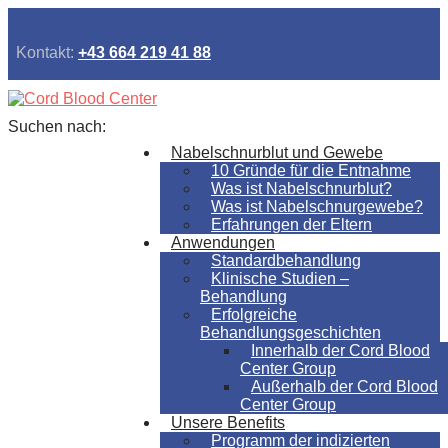
Kontakt:
+43 664 219 41 88
Suchen nach:
Nabelschnurblut und Gewebe
10 Gründe für die Entnahme
Was ist Nabelschnurblut?
Was ist Nabelschnurgewebe?
Erfahrungen der Eltern
Anwendungen
Standardbehandlung
Klinische Studien –
Behandlung
Erfolgreiche
Behandlungsgeschichten
Innerhalb der Cord Blood
Center Group
Außerhalb der Cord Blood
Center Group
Unsere Benefits
Programm der indizierten