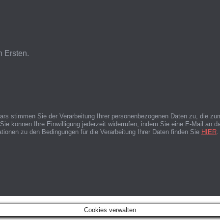
n Ersten.
lars stimmen Sie der Verarbeitung Ihrer personenbezogenen Daten zu, die zu
ie können Ihre Einwilligung jederzeit widerrufen, indem Sie eine E-Mail an
mationen zu den Bedingungen für die Verarbeitung Ihrer Daten finden Sie
HIER
.
Cookies verwalten