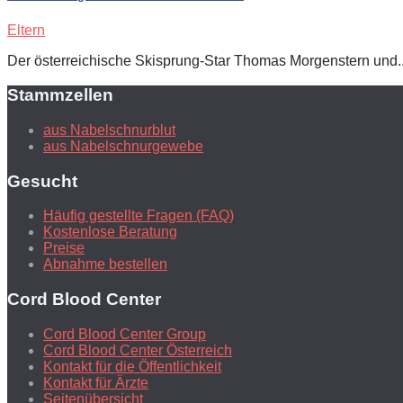
Eltern
Der österreichische Skisprung-Star Thomas Morgenstern und..
Stammzellen
aus Nabelschnurblut
aus Nabelschnurgewebe
Gesucht
Häufig gestellte Fragen (FAQ)
Kostenlose Beratung
Preise
Abnahme bestellen
Cord Blood Center
Cord Blood Center Group
Cord Blood Center Österreich
Kontakt für die Öffentlichkeit
Kontakt für Ärzte
Seitenübersicht