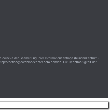
m Zwecke der Bearbeitung Ihrer Informationsanfrage (Kundenzentrum)
 dataprotection@cordbloodcenter.com senden. Die Rechtmäßigkeit der