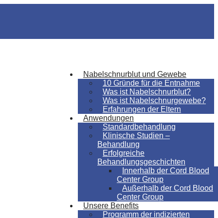
Nabelschnurblut und Gewebe
10 Gründe für die Entnahme
Was ist Nabelschnurblut?
Was ist Nabelschnurgewebe?
Erfahrungen der Eltern
Anwendungen
Standardbehandlung
Klinische Studien –
Behandlung
Erfolgreiche
Behandlungsgeschichten
Innerhalb der Cord Blood
Center Group
Außerhalb der Cord Blood
Center Group
Unsere Benefits
Programm der indizierten