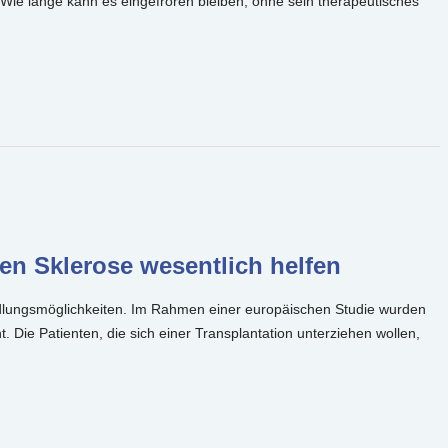
Wie lange kann es eingefroren bleiben, ohne sein therapeutisches
en Sklerose wesentlich helfen
andlungsmöglichkeiten. Im Rahmen einer europäischen Studie wurden
 Die Patienten, die sich einer Transplantation unterziehen wollen,