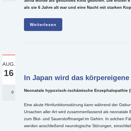
Sofia wurde als gesundes Kind geboren. Die ersten 6 Ja
als sie 6 Jahre alt war und eine Nacht mit starken K
Weiterlesen
AUG.
16
In Japan wird das körpereigene
Neonatale hypoxisch-ischämische Enzephalopathie (
0
Eine akute Hirnfunktionsstörung kann während der Geburt 
Ursachen aller Art wird zusammenfassend als neonatale E
zum Blut- und Sauerstoffmangel im Gehirn. In solchen Fäl
werden anschließend neurologische Störungen, einschließl