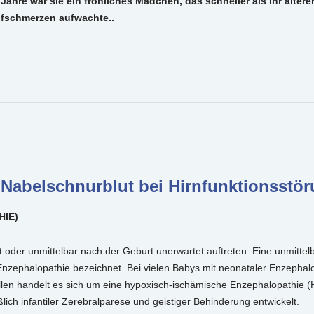
hre war sie ein fröhliches Mädchen, das schneller als ihr älterer 
opfschmerzen aufwachte..
 Nabelschnurblut bei Hirnfunktionsstör
HIE)
oder unmittelbar nach der Geburt unerwartet auftreten. Eine unmittelb
nzephalopathie bezeichnet. Bei vielen Babys mit neonataler Enzephal
len handelt es sich um eine hypoxisch-ischämische Enzephalopathie (HI
ich infantiler Zerebralparese und geistiger Behinderung entwickelt.