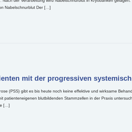
Nach der Verarbeitung wird Nabelschnurblut in Kryobanken gelagert. 
von Nabelschnurblut Der […]
nten mit der progressiven systemisch
erose (PSS) gibt es bis heute noch keine effektive und wirksame Beh
t patienteneigenen blutbildenden Stammzellen in der Praxis untersucht.
e […]