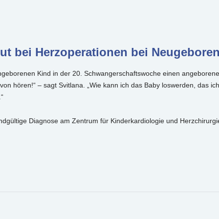
t bei Herzoperationen bei Neugebore
m ungeborenen Kind in der 20. Schwangerschaftswoche einen angeborenen 
on hören!“ – sagt Svitlana. „Wie kann ich das Baby loswerden, das ich
.“
ndgültige Diagnose am Zentrum für Kinderkardiologie und Herzchirurgi