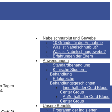
Nabelschnurblut und Gewebe
10 Gründe für die Entnahme
Was ist Nabelschnurblut?
Was ist Nabelschnurgewebe?
Erfahrungen der Eltern
Anwendungen
Standardbehandlung
Klinische Studien –
Behandlung
Erfolgreiche
Behandlungsgeschichten
en Tagen
Innerhalb der Cord Blood
t.
Center Group
Außerhalb der Cord Blood
Center Group
Unsere Benefits
Programm der indizierten
-CoV-2)