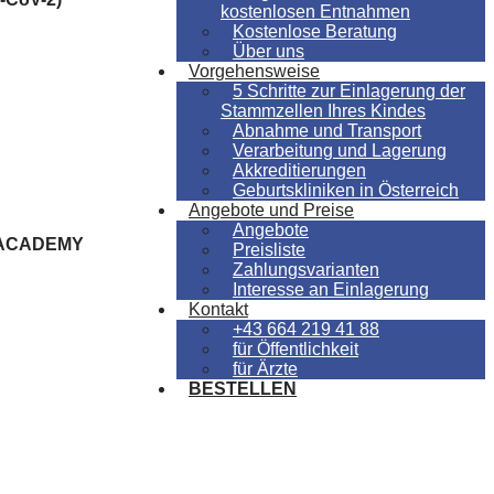
kostenlosen Entnahmen
Kostenlose Beratung
Über uns
Vorgehensweise
5 Schritte zur Einlagerung der
Stammzellen Ihres Kindes
Abnahme und Transport
Verarbeitung und Lagerung
Akkreditierungen
Geburtskliniken in Österreich
Angebote und Preise
Angebote
ACADEMY
Preisliste
Zahlungsvarianten
Interesse an Einlagerung
Kontakt
+43 664 219 41 88
für Öffentlichkeit
für Ärzte
BESTELLEN