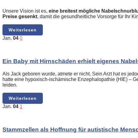
Unsere Vision ist es,
eine breitest mögliche Nabelschnurb
Preise gesenkt
, damit die gesundheitliche Vorsorge für Ihr K
Weiterlesen
Jan.
04
0
Ein Baby mit Hirnschäden erhielt eigenes Nabe
Als Jack geboren wurde, atmete er nicht. Sein Arzt hat es jed
hatte eine hypoxisch-ischämische Enzephalopathie (HIE) – G
leiden.
Weiterlesen
Jan.
04
1
Stammzellen als Hoffnung für autistische Mens