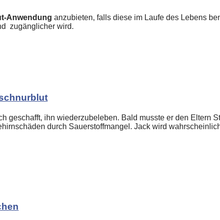
lut-Anwendung
anzubieten, falls diese im Laufe des Lebens ben
ind zugänglicher wird.
lschnurblut
och geschafft, ihn wiederzubeleben. Bald musste er den Eltern 
ehirnschäden durch Sauerstoffmangel. Jack wird wahrscheinli
chen