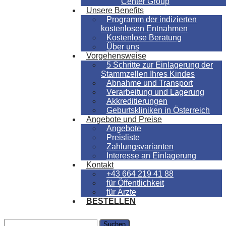
Center Group
Unsere Benefits
Programm der indizierten
kostenlosen Entnahmen
Kostenlose Beratung
Über uns
Vorgehensweise
5 Schritte zur Einlagerung der
Stammzellen Ihres Kindes
Abnahme und Transport
Verarbeitung und Lagerung
Akkreditierungen
Geburtskliniken in Österreich
Angebote und Preise
Angebote
Preisliste
Zahlungsvarianten
Interesse an Einlagerung
Kontakt
+43 664 219 41 88
für Öffentlichkeit
für Ärzte
BESTELLEN