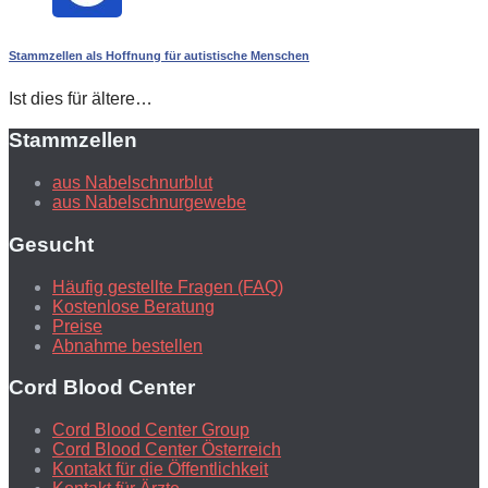
Stammzellen als Hoffnung für autistische Menschen
Ist dies für ältere…
Stammzellen
aus Nabelschnurblut
aus Nabelschnurgewebe
Gesucht
Häufig gestellte Fragen (FAQ)
Kostenlose Beratung
Preise
Abnahme bestellen
Cord Blood Center
Cord Blood Center Group
Cord Blood Center Österreich
Kontakt für die Öffentlichkeit