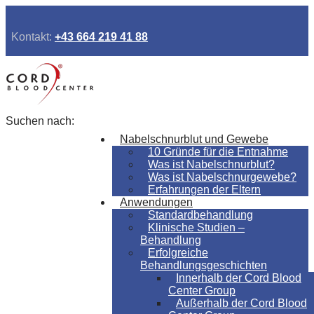
Kontakt:
+43 664 219 41 88
Suchen nach:
Nabelschnurblut und Gewebe
10 Gründe für die Entnahme
Was ist Nabelschnurblut?
Was ist Nabelschnurgewebe?
Erfahrungen der Eltern
Anwendungen
Standardbehandlung
Klinische Studien –
Behandlung
Erfolgreiche
Behandlungsgeschichten
Innerhalb der Cord Blood
Center Group
Außerhalb der Cord Blood