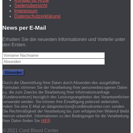
Kontakt für Ärzte
Seitenübersicht
Impressum
Datenschutzerklärung
News per E-Mail
Erhalten Sie die neuesten Informationen und Vorteile unter
den Ersten.
Durch die Übermittlung Ihrer Daten durch Absenden des ausgefüllten
Formulars stimmen Sie der Verarbeitung Ihrer personenbezogenen Daten
zu, die zum Zwecke der Bearbeitung Ihrer Informationsanfrage
(Kundenzentrum) bezüglich des Leistungsangebotes des Verantwortlichen
verwendet werden. Sie können Ihre Einwilligung jederzeit widerrufen,
indem Sie eine E-Mail an dataprotection@cordbloodcenter.com senden.
Die Rechtmäßigkeit der Verarbeitung bis zum erfolgreichen Widerruf bleibt
hiervon unberührt. Informationen zu den Bedingungen für die Verarbeitung
Ihrer Daten finden Sie
HIER
.
© 2021 Cord Blood Center