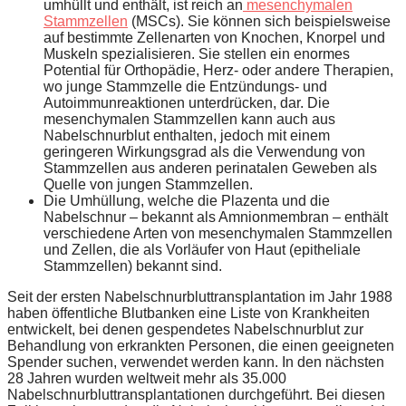
umhüllt und enthält, ist reich an
mesenchymalen
Stammzellen
(MSCs). Sie können sich beispielsweise
auf bestimmte Zellenarten von Knochen, Knorpel und
Muskeln spezialisieren. Sie stellen ein enormes
Potential für Orthopädie, Herz- oder andere Therapien,
wo junge Stammzelle die Entzündungs- und
Autoimmunreaktionen unterdrücken, dar. Die
mesenchymalen Stammzellen kann auch aus
Nabelschnurblut enthalten, jedoch mit einem
geringeren Wirkungsgrad als die Verwendung von
Stammzellen aus anderen perinatalen Geweben als
Quelle von jungen Stammzellen.
Die Umhüllung, welche die Plazenta und die
Nabelschnur – bekannt als Amnionmembran – enthält
verschiedene Arten von mesenchymalen Stammzellen
und Zellen, die als Vorläufer von Haut (epitheliale
Stammzellen) bekannt sind.
Seit der ersten Nabelschnurbluttransplantation im Jahr 1988
haben öffentliche Blutbanken eine Liste von Krankheiten
entwickelt, bei denen gespendetes Nabelschnurblut zur
Behandlung von erkrankten Personen, die einen geeigneten
Spender suchen, verwendet werden kann. In den nächsten
28 Jahren wurden weltweit mehr als 35.000
Nabelschnurbluttransplantationen durchgeführt. Bei diesen