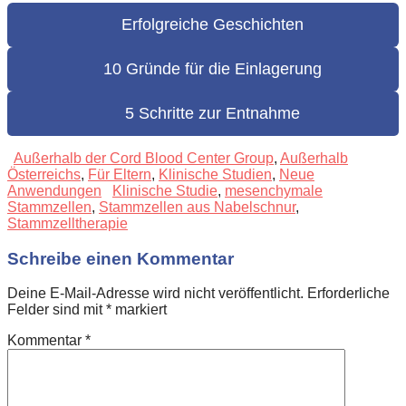
Erfolgreiche Geschichten
10 Gründe für die Einlagerung
5 Schritte zur Entnahme
Außerhalb der Cord Blood Center Group
,
Außerhalb
Österreichs
,
Für Eltern
,
Klinische Studien
,
Neue
Anwendungen
Klinische Studie
,
mesenchymale
Stammzellen
,
Stammzellen aus Nabelschnur
,
Stammzelltherapie
Schreibe einen Kommentar
Deine E-Mail-Adresse wird nicht veröffentlicht.
Erforderliche
Felder sind mit
*
markiert
Kommentar
*