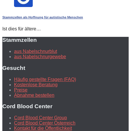
Stammzellen als Hoffnung für autistische Menschen
Ist dies für ältere…
Stammzellen
aus Nabelschnurblut
aus Nabelschnurgewebe
Gesucht
Häufig gestellte Fragen (FAQ)
Kostenlose Beratung
Preise
Abnahme bestellen
Cord Blood Center
Cord Blood Center Group
Cord Blood Center Österreich
Kontakt für die Öffentlichkeit