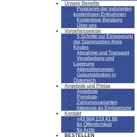
Unsere Benefits
Programm der indizierten
kostenlosen Entnahmen
Kostenlose Beratung
Über uns
Vorgehensweise
5 Schritte zur Einlagerung
der Stammzellen Ihres
Kindes
Abnahme und Transport
Verarbeitung und
Lagerung
Akkreditierungen
Geburtskliniken in
Österreich
Angebote und Preise
Angebote
Preisliste
Zahlungsvarianten
Interesse an Einlagerung
Kontakt
+43 664 219 41 88
für Öffentlichkeit
für Ärzte
BESTELLEN