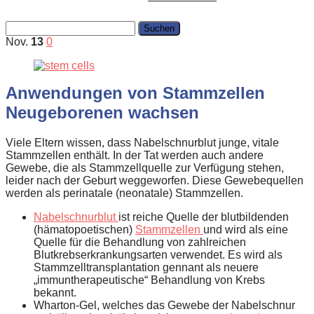
Suchen
nach:
Nov.
13
0
Anwendungen von Stammzellen
Neugeborenen wachsen
Viele Eltern wissen, dass Nabelschnurblut junge, vitale
Stammzellen enthält. In der Tat werden auch andere
Gewebe, die als Stammzellquelle zur Verfügung stehen,
leider nach der Geburt weggeworfen. Diese Gewebequellen
werden als perinatale (neonatale) Stammzellen.
Nabelschnurblut
ist reiche Quelle der blutbildenden
(hämatopoetischen)
Stammzellen
und wird als eine
Quelle für die Behandlung von zahlreichen
Blutkrebserkrankungsarten verwendet. Es wird als
Stammzelltransplantation gennant als neuere
„immuntherapeutische“ Behandlung von Krebs
bekannt.
Wharton-Gel, welches das Gewebe der Nabelschnur