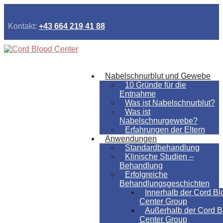
Kontakt:
+43 664 219 41 88
Nabelschnurblut und Gewebe
10 Gründe für die
Entnahme
Was ist Nabelschnurblut?
Was ist
Nabelschnurgewebe?
Erfahrungen der Eltern
Anwendungen
Standardbehandlung
Klinische Studien –
Behandlung
Erfolgreiche
Behandlungsgeschichten
Innerhalb der Cord Bl
Center Group
Außerhalb der Cord B
Center Group