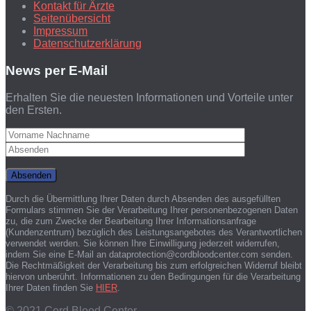
Kontakt für Ärzte
Seitenübersicht
Impressum
Datenschutzerklärung
News per E-Mail
Erhalten Sie die neuesten Informationen und Vorteile unter
den Ersten.
Durch die Übermittlung Ihrer Daten durch Absenden des ausgefüllten
Formulars stimmen Sie der Verarbeitung Ihrer personenbezogenen Daten
zu, die zum Zwecke der Bearbeitung Ihrer Informationsanfrage
(Kundenzentrum) bezüglich des Leistungsangebotes des Verantwortlichen
verwendet werden. Sie können Ihre Einwilligung jederzeit widerrufen,
indem Sie eine E-Mail an dataprotection@cordbloodcenter.com senden.
Die Rechtmäßigkeit der Verarbeitung bis zum erfolgreichen Widerruf bleibt
hiervon unberührt. Informationen zu den Bedingungen für die Verarbeitung
Ihrer Daten finden Sie
HIER
.
© 2021 Cord Blood Center