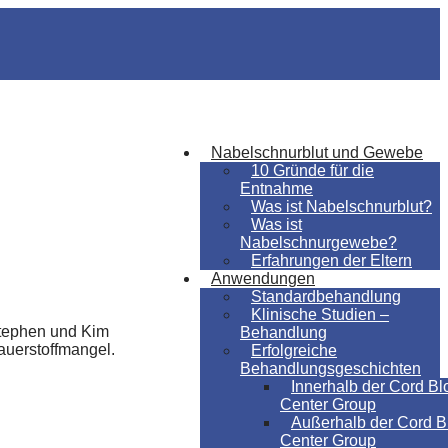
Nabelschnurblut und Gewebe
10 Gründe für die
Entnahme
Was ist Nabelschnurblut?
Was ist
Nabelschnurgewebe?
Erfahrungen der Eltern
Anwendungen
Standardbehandlung
Klinische Studien –
 Stephen und Kim
Behandlung
auerstoffmangel.
Erfolgreiche
Behandlungsgeschichten
Innerhalb der Cord Bl
Center Group
Außerhalb der Cord B
Center Group