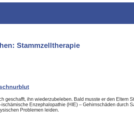
ehen: Stammzelltherapie
lschnurblut
doch geschafft, ihn wiederzubeleben. Bald musste er den Eltern
sch-ischämische Enzephalopathie (HIE) – Gehirnschäden durch S
hysischen Problemen leiden.