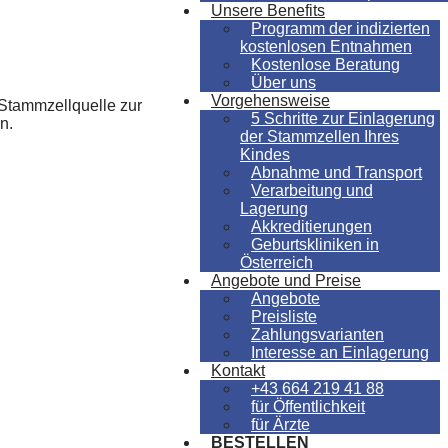
Unsere Benefits
Programm der indizierten
kostenlosen Entnahmen
Kostenlose Beratung
Über uns
Vorgehensweise
 Stammzellquelle zur
5 Schritte zur Einlagerung
n.
der Stammzellen Ihres
Kindes
Abnahme und Transport
Verarbeitung und
Lagerung
Akkreditierungen
Geburtskliniken in
Österreich
Angebote und Preise
Angebote
Preisliste
Zahlungsvarianten
Interesse an Einlagerung
Kontakt
+43 664 219 41 88
für Öffentlichkeit
für Ärzte
BESTELLEN