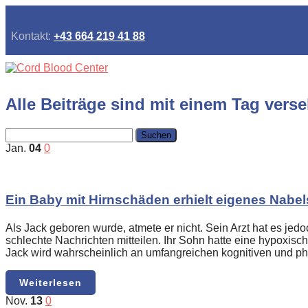
Kontakt:
+43 664 219 41 88
Alle Beiträge sind mit einem Tag vers
Suchen
nach:
Jan.
04
0
Ein Baby mit Hirnschäden erhielt eigenes Nabe
Als Jack geboren wurde, atmete er nicht. Sein Arzt hat es je
schlechte Nachrichten mitteilen. Ihr Sohn hatte eine hypoxi
Jack wird wahrscheinlich an umfangreichen kognitiven und p
Weiterlesen
Nov.
13
0