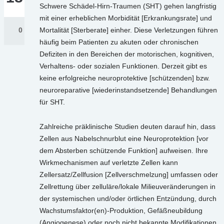
Schwere Schädel-Hirn-Traumen (SHT) gehen langfristig
mit einer erheblichen Morbidität [Erkrankungsrate] und
0
Mortalität [Sterberate] einher. Diese Verletzungen führen
häufig beim Patienten zu akuten oder chronischen
Defiziten in den Bereichen der motorischen, kognitiven,
Verhaltens- oder sozialen Funktionen. Derzeit gibt es
keine erfolgreiche neuroprotektive [schützenden] bzw.
neuroreparative [wiederinstandsetzende] Behandlungen
für SHT.
Zahlreiche präklinische Studien deuten darauf hin, dass
Zellen aus Nabelschnurblut eine Neuroprotektion [vor
dem Absterben schützende Funktion] aufweisen. Ihre
Wirkmechanismen auf verletzte Zellen kann
Zellersatz/Zellfusion [Zellverschmelzung] umfassen oder
Zellrettung über zelluläre/lokale Milieuveränderungen in
der systemischen und/oder örtlichen Entzündung, durch
Wachstumsfaktor(en)-Produktion, Gefäßneubildung
(Angiogenese) oder noch nicht bekannte Modifikationen