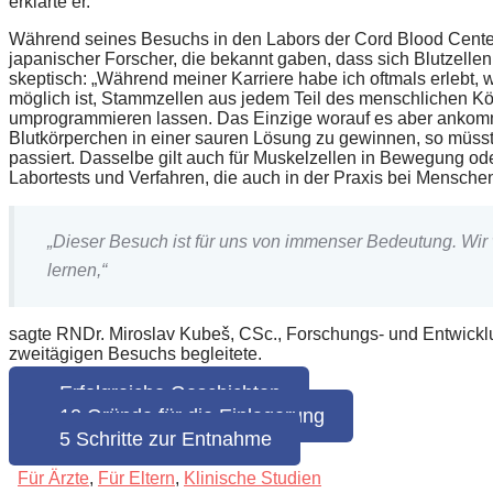
erklärte er.
Während seines Besuchs in den Labors der Cord Blood Center
japanischer Forscher, die bekannt gaben, dass sich Blutzel
skeptisch: „Während meiner Karriere habe ich oftmals erlebt,
möglich ist, Stammzellen aus jedem Teil des menschlichen Kö
umprogrammieren lassen. Das Einzige worauf es aber ankommt,
Blutkörperchen in einer sauren Lösung zu gewinnen, so müss
passiert. Dasselbe gilt auch für Muskelzellen in Bewegung 
Labortests und Verfahren, die auch in der Praxis bei Menschen
„Dieser Besuch ist für uns von immenser Bedeutung. Wir 
lernen,“
sagte RNDr. Miroslav Kubeš, CSc., Forschungs- und Entwick
zweitägigen Besuchs begleitete.
Erfolgreiche Geschichten
10 Gründe für die Einlagerung
5 Schritte zur Entnahme
Für Ärzte
,
Für Eltern
,
Klinische Studien