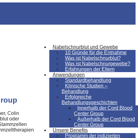
Nabelschnurblut und Gewebe
10 Gründe für die Entnahme
Was ist Nabelschnurblut?
Was ist Nabelschnurgewebe?
Erfahrungen der Eltern
Anwendungen
Standardbehandlung
Klinische Studien –
Behandlung
Erfolgreiche
Group
Behandlungsgeschichten
Innerhalb der Cord Blood
er, Colin
Center Group
blut oder
Außerhalb der Cord Blood
 Stammzellen
Center Group
mmzelltherapien
Unsere Benefits
Programm der indizierten