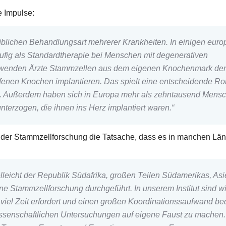
e Impulse:
üblichen Behandlungsart mehrerer Krankheiten. In einigen eur
ufig als Standardtherapie bei Menschen mit degenerativen
rwenden Ärzte Stammzellen aus dem eigenen Knochenmark der
enen Knochen implantieren. Das spielt eine entscheidende Roll
. Außerdem haben sich in Europa mehr als zehntausend Mensc
erzogen, die ihnen ins Herz implantiert waren.“
h der Stammzellforschung die Tatsache, dass es in manchen Lä
lleicht der Republik Südafrika, großen Teilen Südamerikas, As
ne Stammzellforschung durchgeführt. In unserem Institut sind wi
 viel Zeit erfordert und einen großen Koordinationssaufwand be
wissenschaftlichen Untersuchungen auf eigene Faust zu machen.