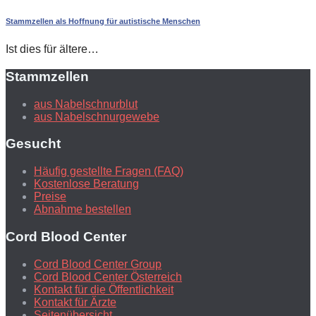
Stammzellen als Hoffnung für autistische Menschen
Ist dies für ältere…
Stammzellen
aus Nabelschnurblut
aus Nabelschnurgewebe
Gesucht
Häufig gestellte Fragen (FAQ)
Kostenlose Beratung
Preise
Abnahme bestellen
Cord Blood Center
Cord Blood Center Group
Cord Blood Center Österreich
Kontakt für die Öffentlichkeit
Kontakt für Ärzte
Seitenübersicht