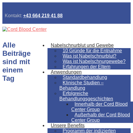
Kontakt:
+43 664 219 41 88
Alle
Nabelschnurblut und Gewebe
10 Gründe für die Entnahme
Beiträge
Was ist Nabelschnurblut?
sind mit
Was ist Nabelschnurgewebe?
Erfahrungen der Eltern
einem
Anwendungen
Tag
Standardbehandlung
Klinische Studien –
Behandlung
Erfolgreiche
Behandlungsgeschichten
Innerhalb der Cord Blood
Center Group
Außerhalb der Cord Blood
Center Group
Unsere Benefits
Programm der indizierten