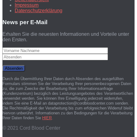
Impressum
Datenschutzerklärung
News per E-Mail
Erhalten Sie die neuesten Informationen und Vorteile unter
den Ersten.
Durch die Übermittlung Ihrer Daten durch Absenden des ausgefüllten
Formulars stimmen Sie der Verarbeitung Ihrer personenbezogenen Daten
zu, die zum Zwecke der Bearbeitung Ihrer Informationsanfrage
(Kundenzentrum) bezüglich des Leistungsangebotes des Verantwortlichen
verwendet werden. Sie können Ihre Einwilligung jederzeit widerrufen,
indem Sie eine E-Mail an dataprotection@cordbloodcenter.com senden.
Die Rechtmäßigkeit der Verarbeitung bis zum erfolgreichen Widerruf bleibt
hiervon unberührt. Informationen zu den Bedingungen für die Verarbeitung
Ihrer Daten finden Sie
HIER
.
© 2021 Cord Blood Center