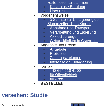
kostenlosen Entnahmen
Kostenlose Beratung
Über uns
Vorgehensweise
5 Schritte zur Einlagerung der
Stammzellen Ihres Kindes
Abnahme und Transport
Verarbeitung und Lagerung
Akkreditierungen
Geburtskliniken in Österreich
Angebote und Preise
Angebote
Preisliste
Zahlungsvarianten
Interesse an Einlagerung
Kontakt
+43 664 219 41 88
für Öffentlichkeit
für Ärzte
BESTELLEN
versehen: Studie
Suchen nach: