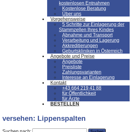
kostenlosen Entnahmen
Kostenlose Beratung
Über uns
Vorgehensweise
5 Schritte zur Einlagerung der
Stammzellen Ihres Kindes
Abnahme und Transport
Verarbeitung und Lagerung
Akkreditierungen
Geburtskliniken in Österreich
Angebote und Preise
Angebote
Preisliste
Zahlungsvarianten
Interesse an Einlagerung
Kontakt
+43 664 219 41 88
für Öffentlichkeit
für Ärzte
BESTELLEN
versehen: Lippenspalten
Suchen nach: