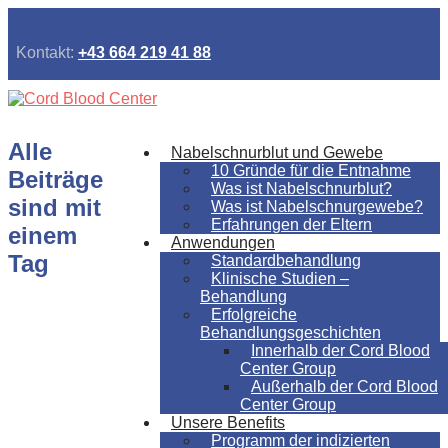
Kontakt:
+43 664 219 41 88
Alle
Nabelschnurblut und Gewebe
10 Gründe für die Entnahme
Beiträge
Was ist Nabelschnurblut?
sind mit
Was ist Nabelschnurgewebe?
Erfahrungen der Eltern
einem
Anwendungen
Tag
Standardbehandlung
Klinische Studien –
Behandlung
Erfolgreiche
Behandlungsgeschichten
Innerhalb der Cord Blood
Center Group
Außerhalb der Cord Blood
Center Group
Unsere Benefits
Programm der indizierten