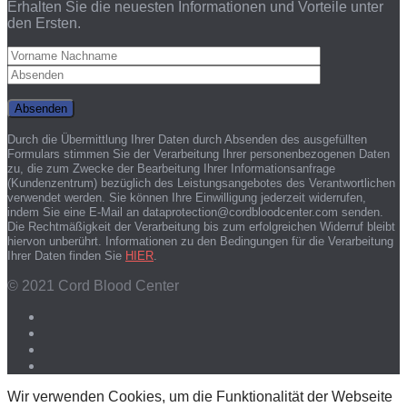
Erhalten Sie die neuesten Informationen und Vorteile unter
den Ersten.
Durch die Übermittlung Ihrer Daten durch Absenden des ausgefüllten
Formulars stimmen Sie der Verarbeitung Ihrer personenbezogenen Daten
zu, die zum Zwecke der Bearbeitung Ihrer Informationsanfrage
(Kundenzentrum) bezüglich des Leistungsangebotes des Verantwortlichen
verwendet werden. Sie können Ihre Einwilligung jederzeit widerrufen,
indem Sie eine E-Mail an dataprotection@cordbloodcenter.com senden.
Die Rechtmäßigkeit der Verarbeitung bis zum erfolgreichen Widerruf bleibt
hiervon unberührt. Informationen zu den Bedingungen für die Verarbeitung
Ihrer Daten finden Sie
HIER
.
© 2021 Cord Blood Center
Wir verwenden Cookies, um die Funktionalität der Webseite