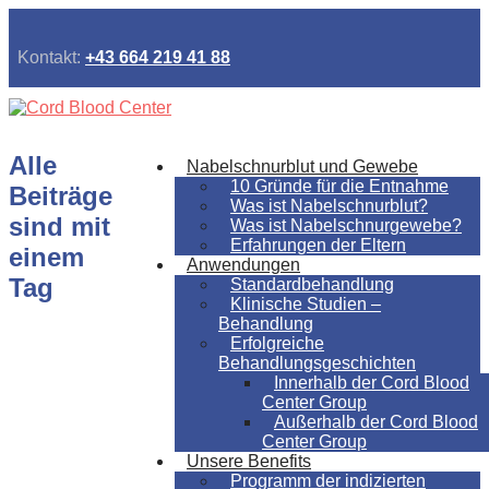
Kontakt:
+43 664 219 41 88
Alle
Nabelschnurblut und Gewebe
10 Gründe für die Entnahme
Beiträge
Was ist Nabelschnurblut?
sind mit
Was ist Nabelschnurgewebe?
Erfahrungen der Eltern
einem
Anwendungen
Tag
Standardbehandlung
Klinische Studien –
Behandlung
Erfolgreiche
Behandlungsgeschichten
Innerhalb der Cord Blood
Center Group
Außerhalb der Cord Blood
Center Group
Unsere Benefits
Programm der indizierten