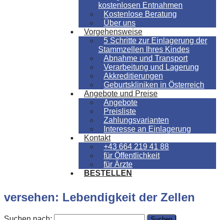
kostenlosen Entnahmen
Kostenlose Beratung
Über uns
Vorgehensweise
5 Schritte zur Einlagerung der
Stammzellen Ihres Kindes
Abnahme und Transport
Verarbeitung und Lagerung
Akkreditierungen
Geburtskliniken in Österreich
Angebote und Preise
Angebote
Preisliste
Zahlungsvarianten
Interesse an Einlagerung
Kontakt
+43 664 219 41 88
für Öffentlichkeit
für Ärzte
BESTELLEN
versehen: Lebendigkeit der Zellen
Suchen nach: