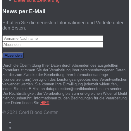
Datenschutzerklärung
News per E-Mail
Erhalten Sie die neuesten Informationen und Vorteile unter
den Ersten.
Durch die Übermittlung Ihrer Daten durch Absenden des ausgefüllten
Formulars stimmen Sie der Verarbeitung Ihrer personenbezogenen Daten
zu, die zum Zwecke der Bearbeitung Ihrer Informationsanfrage
(Kundenzentrum) bezüglich des Leistungsangebotes des Verantwortlichen
verwendet werden. Sie können Ihre Einwilligung jederzeit widerrufen,
indem Sie eine E-Mail an dataprotection@cordbloodcenter.com senden.
Die Rechtmäßigkeit der Verarbeitung bis zum erfolgreichen Widerruf bleibt
hiervon unberührt. Informationen zu den Bedingungen für die Verarbeitung
Ihrer Daten finden Sie
HIER
.
© 2021 Cord Blood Center