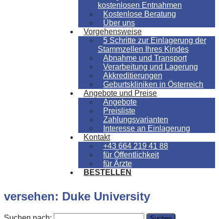
kostenlosen Entnahmen
Kostenlose Beratung
Über uns
Vorgehensweise
5 Schritte zur Einlagerung der
Stammzellen Ihres Kindes
Abnahme und Transport
Verarbeitung und Lagerung
Akkreditierungen
Geburtskliniken in Österreich
Angebote und Preise
Angebote
Preisliste
Zahlungsvarianten
Interesse an Einlagerung
Kontakt
+43 664 219 41 88
für Öffentlichkeit
für Ärzte
BESTELLEN
versehen: Duke University
Suchen nach: