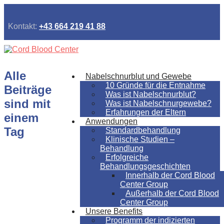
Kontakt:
+43 664 219 41 88
Alle
Nabelschnurblut und Gewebe
10 Gründe für die Entnahme
Beiträge
Was ist Nabelschnurblut?
sind mit
Was ist Nabelschnurgewebe?
Erfahrungen der Eltern
einem
Anwendungen
Tag
Standardbehandlung
Klinische Studien –
Behandlung
Erfolgreiche
Behandlungsgeschichten
Innerhalb der Cord Blood
Center Group
Außerhalb der Cord Blood
Center Group
Unsere Benefits
Programm der indizierten